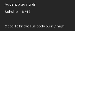
Augen: blau / grün
Schuhe: 46 /47
Good to know: Full body burn / high
jumps, Stuntperformer
Homebase: Admont
Possible overnight: