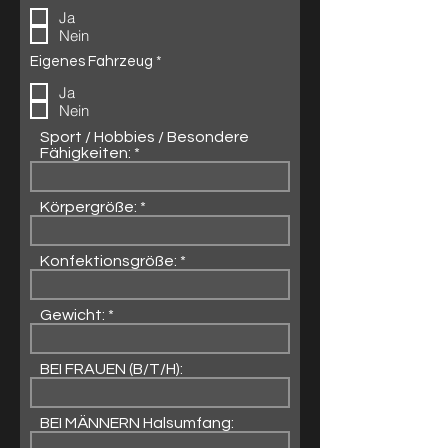
t
f
Ja
f
l
e
i
Nein
l
c
d
h
P
Eigenes Fahrzeug
*
t
f
Ja
f
l
e
i
Nein
l
c
d
h
Sport / Hobbies / Besondere
t
Fähigkeiten:
f
e
l
Körpergröße:
d
Konfektionsgröße:
Gewicht:
BEI FRAUEN (B/T/H):
BEI MÄNNERN Halsumfang: