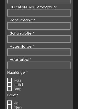
BEI MÄNNERN Hemdgröße:
Kopfumfang:
Schuhgröße:
Augenfarbe:
Haarfarbe:
P
Haarlänge:
*
f
kurz
l
i
mittel
c
lang
h
t
P
Brille:
*
f
f
e
Ja
l
l
i
Nein
d