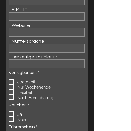
E-Mail
Website
Muttersprache
Derzeitige Tätigkeit
P
Verfügbarkeit:
*
f
Jederzeit
l
i
Nur Wochenende
c
Flexibel
h
Nach Vereinbarung
t
f
P
Raucher:
*
e
f
l
Ja
l
d
i
Nein
c
h
P
Führerschein
*